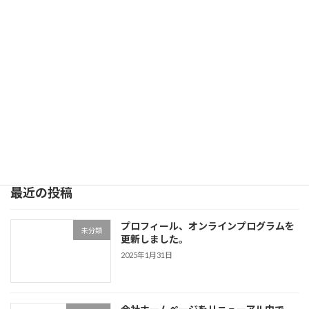
会社ホームページをリニューアル中で
お知らせ
す。
2024年8月23日
株式会社あわうた ホームページご訪問ありがと
うございます。 ただいまリニューアル中につ
き、不完全なホームページとなっております。
ご容赦ください。
続きを読む
最近の投稿
プロフィール、オンラインプログラムを
未分類
更新しました。
2025年1月31日