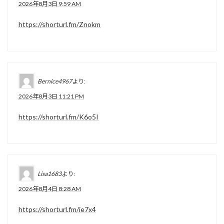
2026年8月3日 9:59 AM
https://shorturl.fm/Znokm
Bernice4967
より:
2026年8月3日 11:21 PM
https://shorturl.fm/K6o5I
Lisa1683
より:
2026年8月4日 8:28 AM
https://shorturl.fm/ie7x4