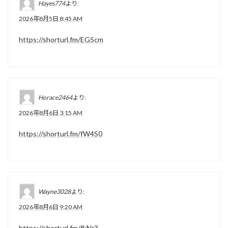
Hayes774
より:
2026年8月5日 8:45 AM
https://shorturl.fm/EG5cm
Horace2464
より:
2026年8月6日 3:15 AM
https://shorturl.fm/fW4S0
Wayne3028
より:
2026年8月6日 9:20 AM
https://shorturl.fm/fkNr3