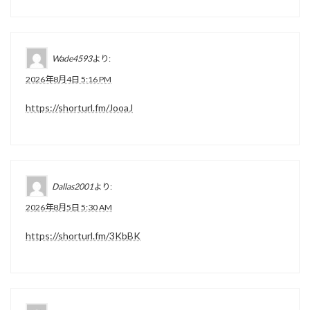
Wade4593
より:
2026年8月4日 5:16 PM
https://shorturl.fm/JooaJ
Dallas2001
より:
2026年8月5日 5:30 AM
https://shorturl.fm/3KbBK