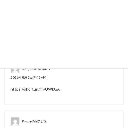
Pamela4944
より:
2026年8月2日 7:48 PM
https://shorturl.fm/Iw9et
Campbell1073
より:
2026年8月3日 7:43 AM
https://shorturl.fm/UWkGA
Emory3667
より: